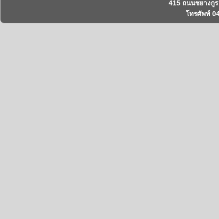
415 ถนนชยางกูร 
โทรศัพท์ 