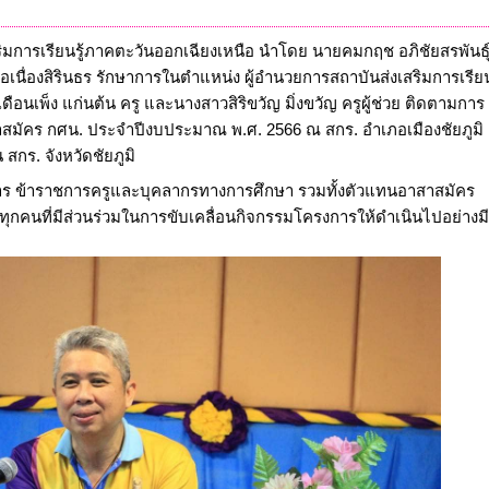
ิมการเรียนรู้ภาคตะวันออกเฉียงเหนือ นำโดย นายคมกฤช อภิชัยสรพันธุ์ 
่องสิรินธร รักษาการในตำแหน่ง ผู้อำนวยการสถาบันส่งเสริมการเรียนร
อนเพ็ง แก่นต้น ครู และนางสาวสิริขวัญ มิ่งขวัญ ครูผู้ช่วย ติดตามการ
ัคร กศน. ประจำปีงบประมาณ พ.ศ. 2566 ณ สกร. อำเภอเมืองชัยภูมิ
สกร. จังหวัดชัยภูมิ
บริหาร ข้าราชการครูและบุคลากรทางการศึกษา รวมทั้งตัวแทนอาสาสมัคร
รทุกคนที่มีส่วนร่วมในการขับเคลื่อนกิจกรรมโครงการให้ดำเนินไปอย่างมี