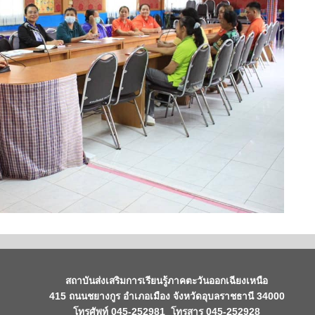
สถาบันส่งเสริมการเรียนรู้ภาคตะวันออกเฉียงเหนือ
415 ถนนชยางกูร อำเภอเมือง จังหวัดอุบลราชธานี 34000
โทรศัพท์ 045-252981 โทรสาร 045-252928